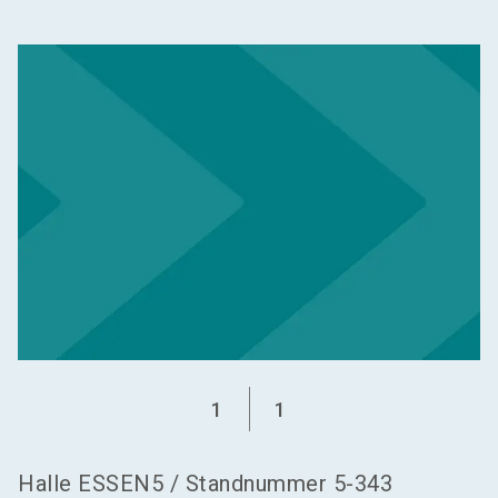
language
Aussteller werden
DE
search
1
1
Halle
ESSEN5
/
Standnummer
5-343