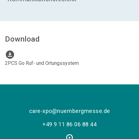
Download
download_for_offline
2PCS Go Ruf- und Ortungssystem
care-xpo@nuernbergmesse.de
+49 9 11 86 06 88 44
place