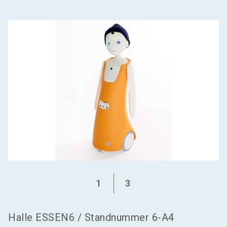
language
Aussteller werden
DE
search
1
3
Halle
ESSEN6
/
Standnummer
6-A4