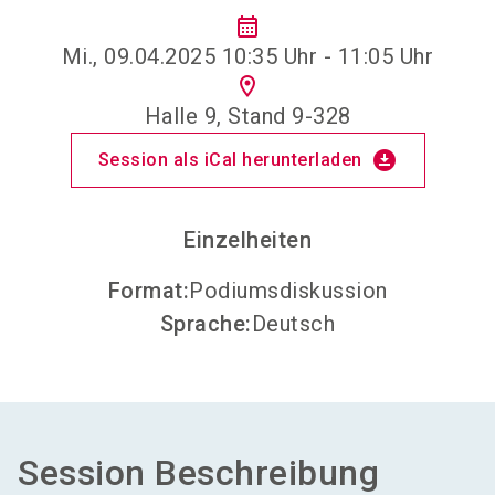
calendar_month
Mi., 09.04.2025 10:35 Uhr - 11:05 Uhr
location_on
Halle 9, Stand 9-328
download_for_offline
Session als iCal herunterladen
Einzelheiten
Format
:
Podiumsdiskussion
Sprache
:
Deutsch
Session Beschreibung