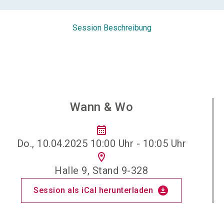
Session Beschreibung
Wann & Wo
calendar_month
Do., 10.04.2025 10:00 Uhr - 10:05 Uhr
location_on
Halle 9, Stand 9-328
download_for_offline
Session als iCal herunterladen