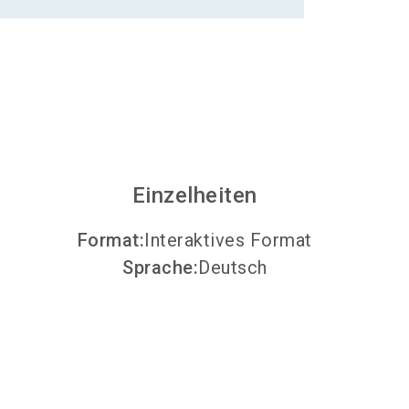
Aussteller werden
search
Einzelheiten
Format
:
Interaktives Format
Sprache
:
Deutsch