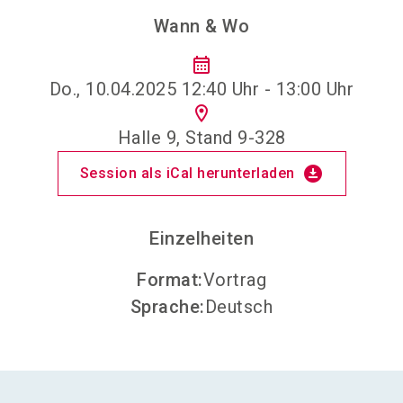
Wann & Wo
calendar_month
Do., 10.04.2025 12:40 Uhr - 13:00 Uhr
location_on
Halle 9, Stand 9-328
download_for_offline
Session als iCal herunterladen
Einzelheiten
Format
:
Vortrag
Sprache
:
Deutsch