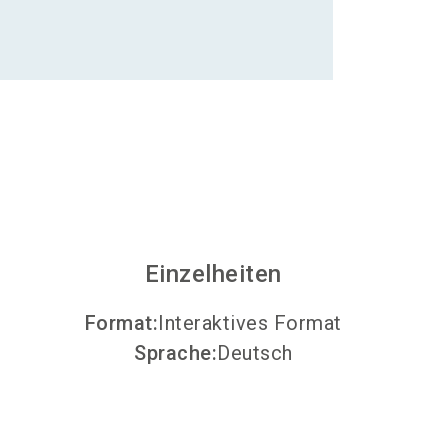
Aussteller werden
search
Einzelheiten
Format
:
Interaktives Format
Sprache
:
Deutsch