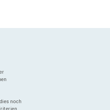
er
nen
dies noch
riterien