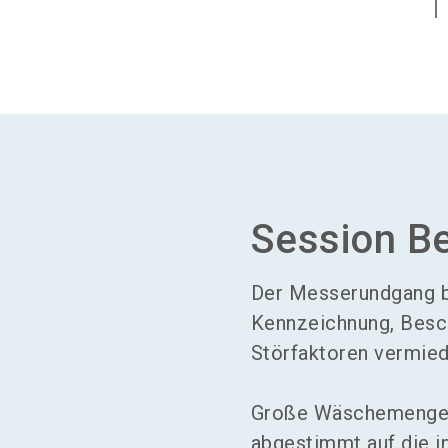
Session B
Der Messerundgang b
Kennzeichnung, Besc
Störfaktoren vermie
Große Wäschemengen s
abgestimmt auf die i