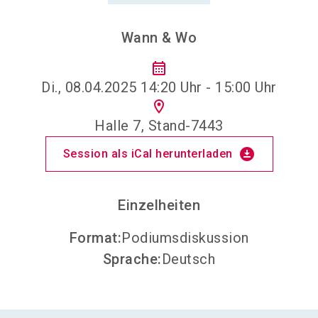
Wann & Wo
calendar_month
Di., 08.04.2025 14:20 Uhr - 15:00 Uhr
location_on
Halle 7, Stand-7443
download_for_offline
Session als iCal herunterladen
Einzelheiten
Format
:
Podiumsdiskussion
Sprache
:
Deutsch