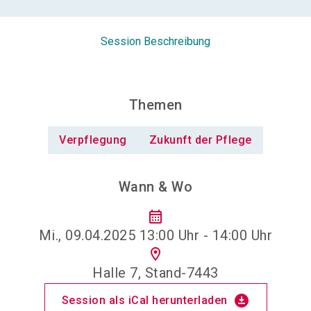
Session Beschreibung
Themen
Verpflegung
Zukunft der Pflege
Wann & Wo
calendar_month
Mi., 09.04.2025 13:00 Uhr - 14:00 Uhr
location_on
Halle 7, Stand-7443
download_for_offline
Session als iCal herunterladen