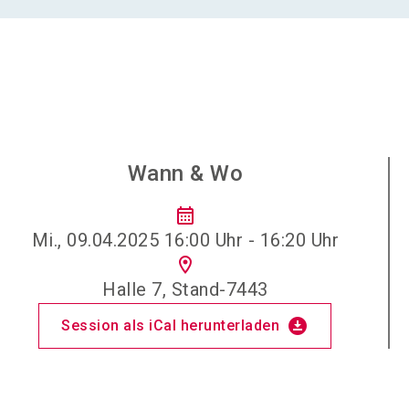
Wann & Wo
calendar_month
Mi., 09.04.2025 16:00 Uhr - 16:20 Uhr
location_on
Halle 7, Stand-7443
download_for_offline
Session als iCal herunterladen