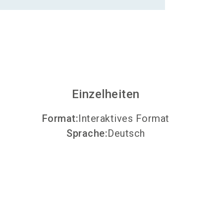
Aussteller werden
search
Einzelheiten
Format
:
Interaktives Format
Sprache
:
Deutsch