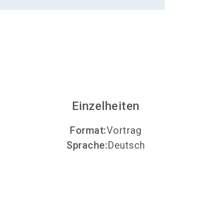
Aussteller werden
search
Einzelheiten
Format
:
Vortrag
Sprache
:
Deutsch