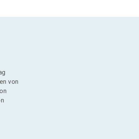
ag
ren von
von
on