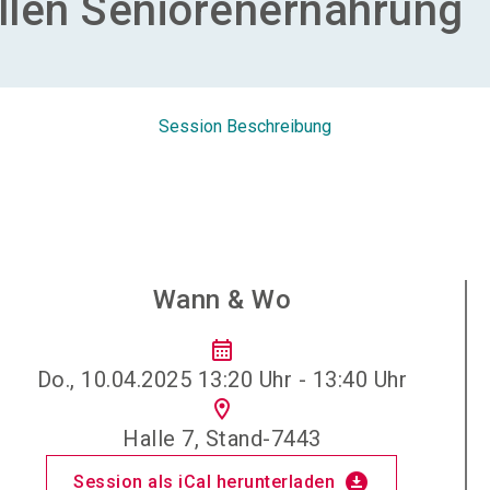
llen Seniorenernährung
Session Beschreibung
Wann & Wo
calendar_month
Do., 10.04.2025 13:20 Uhr - 13:40 Uhr
location_on
Halle 7, Stand-7443
download_for_offline
Session als iCal herunterladen