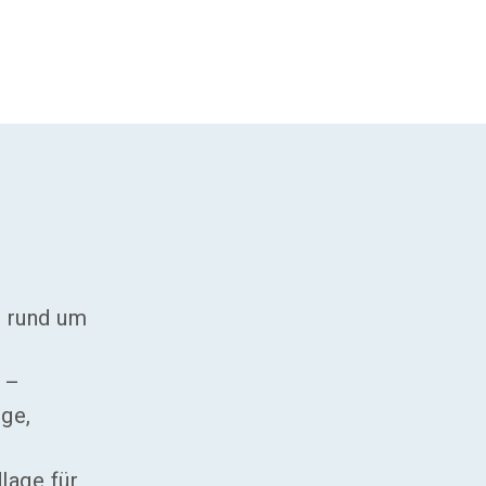
n rund um
 –
ge,
lage für