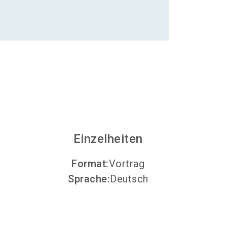
Aussteller werden
search
Einzelheiten
Format
:
Vortrag
Sprache
:
Deutsch