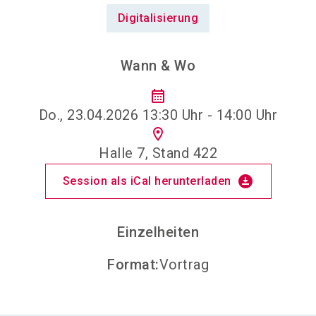
Digitalisierung
Wann & Wo
calendar_month
Do., 23.04.2026 13:30 Uhr - 14:00 Uhr
location_on
Halle 7, Stand 422
download_for_offline
Session als iCal herunterladen
Einzelheiten
Format
:
Vortrag