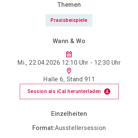
Themen
Praxisbeispiele
Wann & Wo
calendar_month
Mi., 22.04.2026 12:10 Uhr - 12:30 Uhr
location_on
Halle 6, Stand 911
download_for_offline
Session als iCal herunterladen
Einzelheiten
Format
:
Ausstellersession