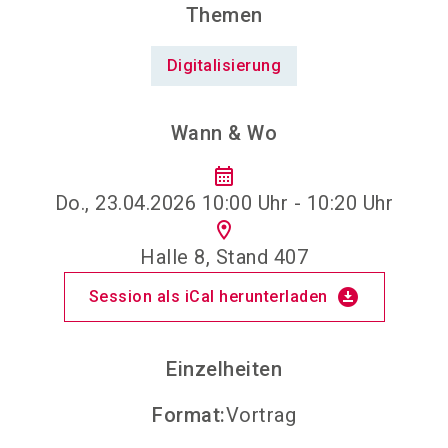
Themen
Digitalisierung
Wann & Wo
calendar_month
Do., 23.04.2026 10:00 Uhr - 10:20 Uhr
location_on
Halle 8, Stand 407
download_for_offline
Session als iCal herunterladen
Einzelheiten
Format
:
Vortrag