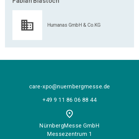
Fabian
Biastoch
Humanas GmbH & Co.KG
care-xpo@nuernbergmesse.de
+49 9 11 86 06 88 44
place
NürnbergMesse GmbH
Messezentrum 1