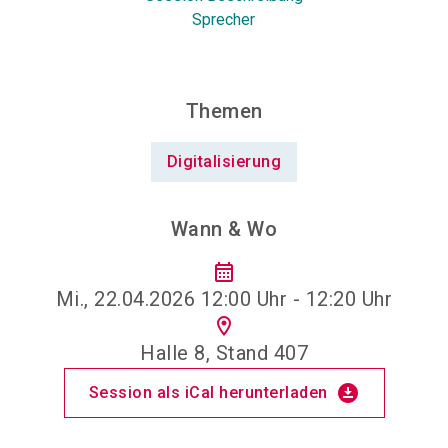
Sprecher
Themen
Digitalisierung
Wann & Wo
calendar_month
Mi., 22.04.2026 12:00 Uhr - 12:20 Uhr
location_on
Halle 8, Stand 407
download_for_offline
Session als iCal herunterladen