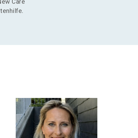
 New Care
enhilfe.