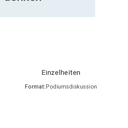
Aussteller werden
search
Einzelheiten
Format
:
Podiumsdiskussion