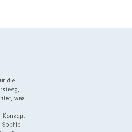
ür die
rsteeg,
htet, was
s Konzept
a Sophie