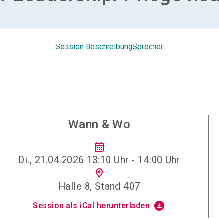
Session Beschreibung
Sprecher
Wann & Wo
calendar_month
Di., 21.04.2026 13:10 Uhr - 14:00 Uhr
location_on
Halle 8, Stand 407
download_for_offline
Session als iCal herunterladen