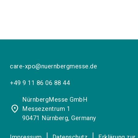
care-xpo@nuernbergmesse.de
+49 9 11 86 06 88 44
NürnbergMesse GmbH
place
Messezentrum 1
90471 Nürnberg, Germany
Impressum
Datenschutz
Erklärung zur 