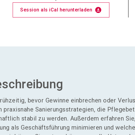
download_for_offline
Session als iCal herunterladen
eschreibung
frühzeitig, bevor Gewinne einbrechen oder Verlu
n praxisnahe Sanierungsstrategien, die Pflegebe
haftlich stabil zu werden. Außerdem erfahren Sie
tung als Geschäftsführung minimieren und welch