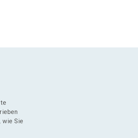
ste
trieben
, wie Sie
e