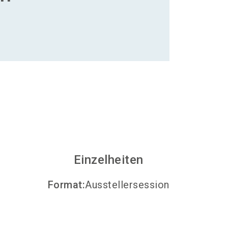
Aussteller werden
search
Einzelheiten
Format
:
Ausstellersession