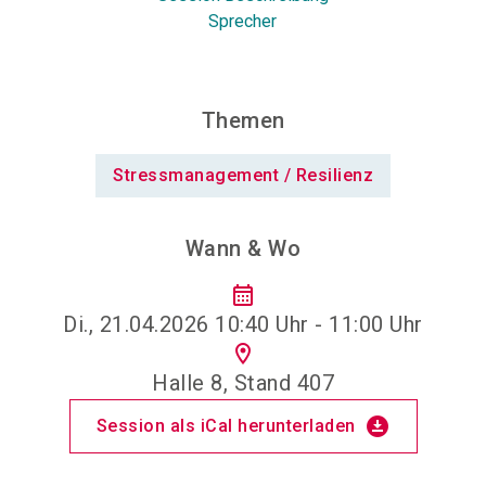
Sprecher
Themen
Stressmanagement / Resilienz
Wann & Wo
calendar_month
Di., 21.04.2026 10:40 Uhr - 11:00 Uhr
location_on
Halle 8, Stand 407
download_for_offline
Session als iCal herunterladen