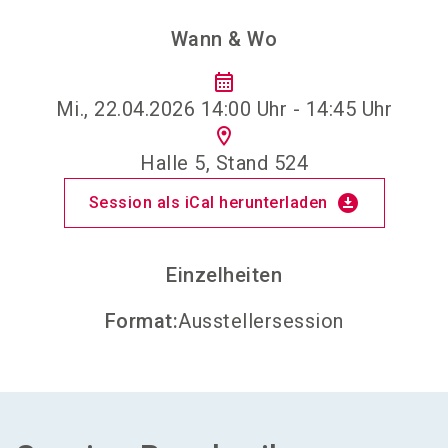
Wann & Wo
calendar_month
Mi., 22.04.2026 14:00 Uhr - 14:45 Uhr
location_on
Halle 5, Stand 524
download_for_offline
Session als iCal herunterladen
Einzelheiten
Format
:
Ausstellersession