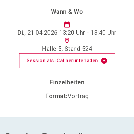
Wann & Wo
calendar_month
Di., 21.04.2026 13:20 Uhr - 13:40 Uhr
location_on
Halle 5, Stand 524
download_for_offline
Session als iCal herunterladen
Einzelheiten
Format
:
Vortrag