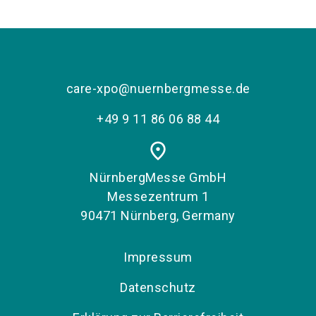
language
Aussteller werden
DE
search
care-xpo@nuernbergmesse.de
+49 9 11 86 06 88 44
place
NürnbergMesse GmbH
Messezentrum 1
90471 Nürnberg, Germany
Impressum
Datenschutz