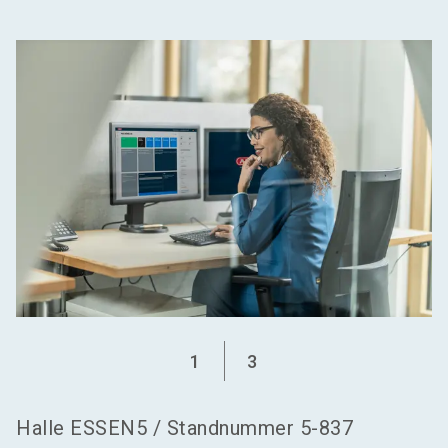
language
Aussteller werden
DE
search
1
3
Halle
ESSEN5
/
Standnummer
5-837