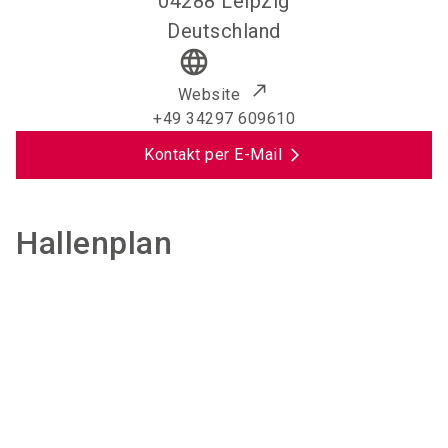
04288
Leipzig
Deutschland
language
Website
+49 34297 609610
Kontakt per E-Mail
Hallenplan