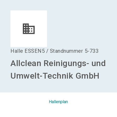
language
Aussteller werden
DE
search
Halle
ESSEN5
/
Standnummer
5-733
Allclean Reinigungs- und
Umwelt-Technik GmbH
Hallenplan