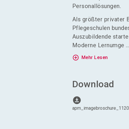
Personallösungen.
Als größter privater
Pflegeschulen bundes
Auszubildende starten
Moderne Lernumge ..
add_circle_outline
Mehr Lesen
Download
download_for_offline
apm_imagebroschure_1120