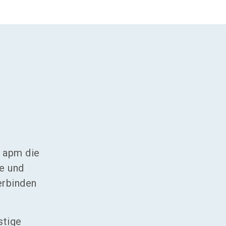
d
t apm die
e und
erbinden
stige