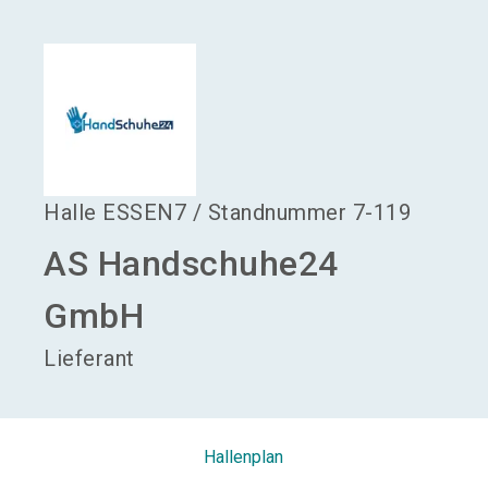
language
Aussteller werden
DE
search
Halle
ESSEN7
/
Standnummer
7-119
AS Handschuhe24
GmbH
Lieferant
Hallenplan