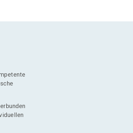
ompetente
ische
verbunden
viduellen