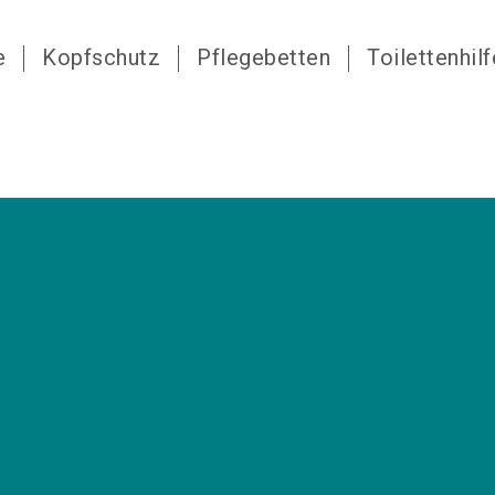
e
Kopfschutz
Pflegebetten
Toilettenhil