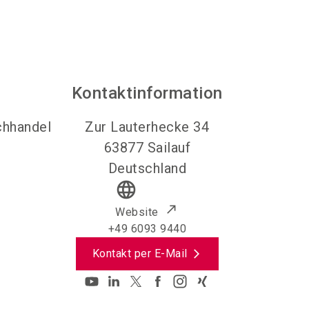
Kontaktinformation
chhandel
Zur Lauterhecke 34
63877
Sailauf
Deutschland
language
Website
+49 6093 9440
Kontakt per E-Mail