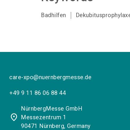
Badhilfen
Dekubitusprophylax
care-xpo@nuernbergmesse.de
+49 9 11 86 06 88 44
NürnbergMesse GmbH
place
Messezentrum 1
90471 Nürnberg, Germany