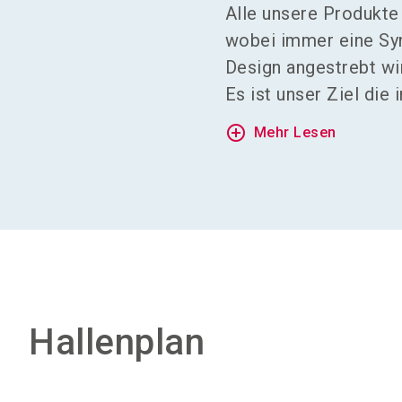
Alle unsere Produkte
wobei immer eine Syn
Design angestrebt wi
Es ist unser Ziel die
add_circle_outline
Mehr Lesen
Hallenplan