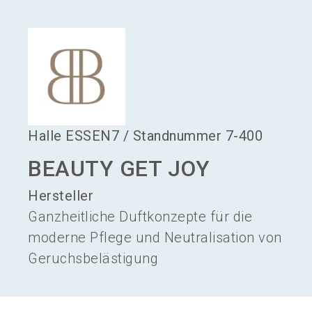
language
Aussteller werden
DE
search
Halle
ESSEN7
/
Standnummer
7-400
BEAUTY GET JOY
Hersteller
Ganzheitliche Duftkonzepte für die
moderne Pflege und Neutralisation von
Geruchsbelästigung