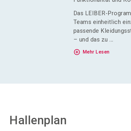
Das LEIBER-Programm
Teams einheitlich ei
passende Kleidungsst
– und das zu ...
add_circle_outline
Mehr Lesen
Hallenplan