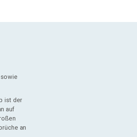
 sowie
 ist der
n auf
großen
prüche an