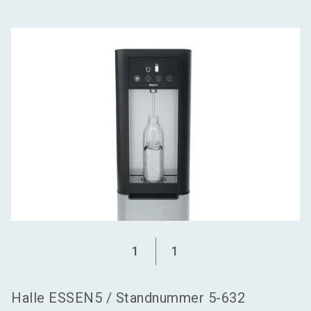
language
Aussteller werden
DE
search
1
1
Halle
ESSEN5
/
Standnummer
5-632