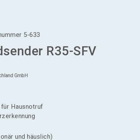
language
Aussteller werden
DE
search
dnummer
5-633
dsender R35-SFV
schland GmbH
für Hausnotruf
urzerkennung
ionär und häuslich)