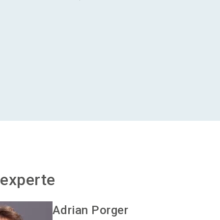
experte
Adrian
Porger