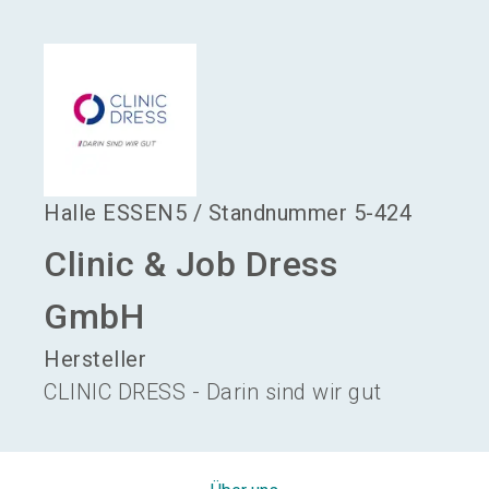
language
Aussteller werden
DE
search
Halle
ESSEN5
/
Standnummer
5-424
Clinic & Job Dress
GmbH
Hersteller
CLINIC DRESS - Darin sind wir gut