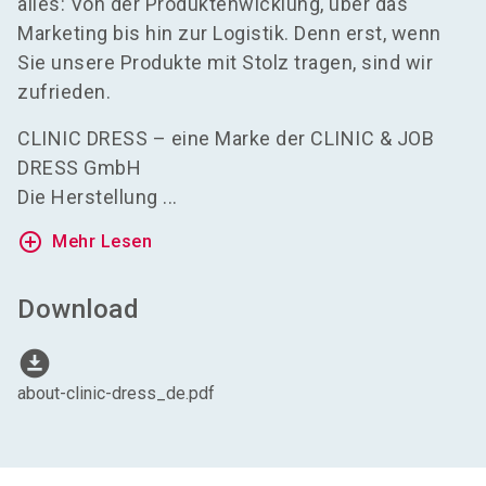
alles: Von der Produktenwicklung, über das
Marketing bis hin zur Logistik. Denn erst, wenn
Sie unsere Produkte mit Stolz tragen, sind wir
zufrieden.
CLINIC DRESS – eine Marke der CLINIC & JOB
DRESS GmbH
Die Herstellung ...
add_circle_outline
Mehr Lesen
Download
download_for_offline
about-clinic-dress_de.pdf