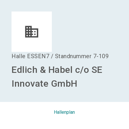
language
Aussteller werden
DE
search
Halle
ESSEN7
/
Standnummer
7-109
Edlich & Habel c/o SE
Innovate GmbH
Hallenplan