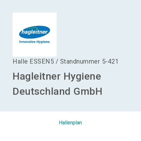
language
Aussteller werden
DE
search
Halle
ESSEN5
/
Standnummer
5-421
Hagleitner Hygiene
Deutschland GmbH
Hallenplan