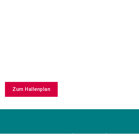
Zum Hallenplan
care-xpo@nuernbergmesse.de