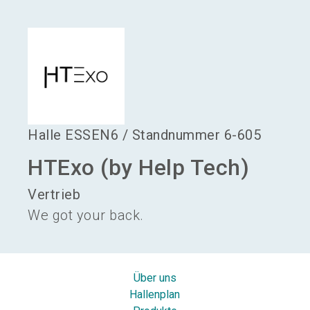
language
Aussteller werden
DE
search
Halle
ESSEN6
/
Standnummer
6-605
HTExo (by Help Tech)
Vertrieb
We got your back.
Über uns
Hallenplan