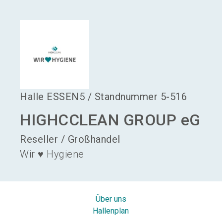
language
Aussteller werden
DE
search
Halle
ESSEN5
/
Standnummer
5-516
HIGHCCLEAN GROUP eG
Reseller / Großhandel
Wir ♥ Hygiene
Über uns
Hallenplan