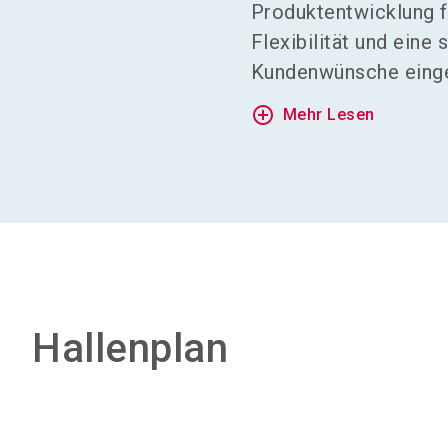
Produktentwicklung fi
Flexibilität und eine
Kundenwünsche eingeh
add_circle_outline
Mehr Lesen
Hallenplan