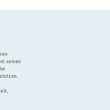
hren
it seinen
ler
stützen.
eit,