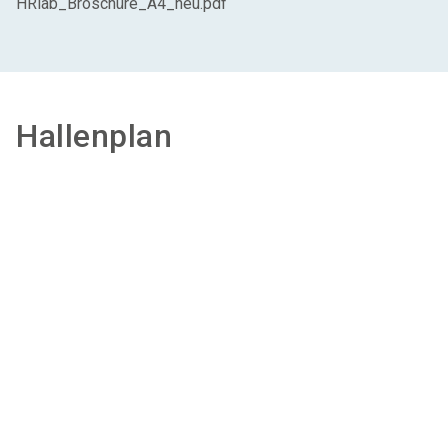
HRlab_Broschüre_A4_neu.pdf
Hallenplan