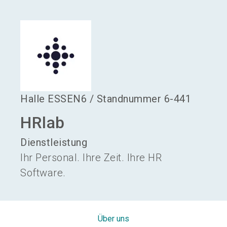
language
Aussteller werden
DE
search
Halle
ESSEN6
/
Standnummer
6-441
HRlab
Dienstleistung
Ihr Personal. Ihre Zeit. Ihre HR
Software.
Über uns