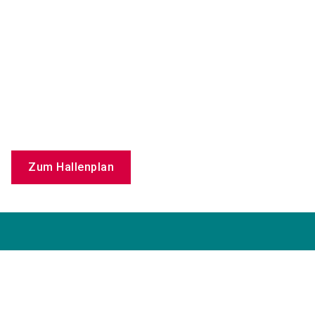
Zum Hallenplan
care-xpo@nuernbergmesse.de
+49 9 11 86 06 88 44