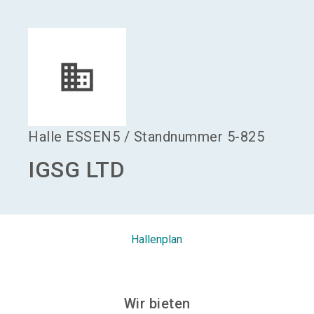
language
Aussteller werden
DE
search
Halle
ESSEN5
/
Standnummer
5-825
IGSG LTD
Hallenplan
Wir bieten