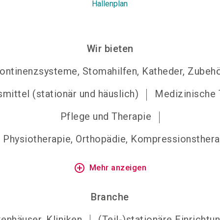
Hallenplan
Wir bieten
kontinenzsysteme, Stomahilfen, Katheder, Zubeh
smittel (stationär und häuslich)
Medizinische 
Pflege und Therapie
r Physiotherapie, Orthopädie, Kompressionsther
add_circle_outline
Mehr anzeigen
Branche
enhäuser, Kliniken
(Teil-)stationäre Einrichtu