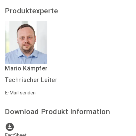
Produktexperte
Mario
Kämpfer
Technischer Leiter
E-Mail senden
Download Produkt Information
download_for_offline
FactSheet