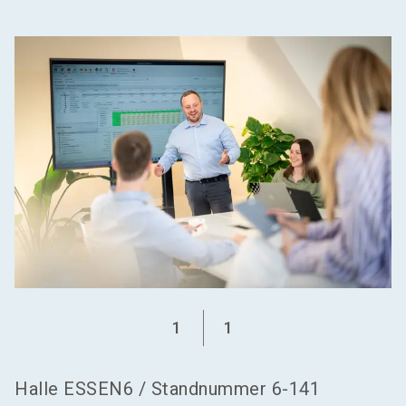
language
Aussteller werden
DE
search
1
1
Halle
ESSEN6
/
Standnummer
6-141