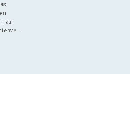
das
den
n zur
enve ...