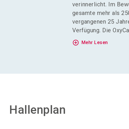
verinnerlicht. Im Be
gesamte mehr als 250
vergangenen 25 Jahre
Verfügung. Die OxyCa
add_circle_outline
Mehr Lesen
Hallenplan