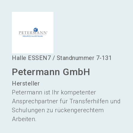
language
Aussteller werden
DE
search
Halle
ESSEN7
/
Standnummer
7-131
Petermann GmbH
Hersteller
Petermann ist Ihr kompetenter
Ansprechpartner für Transferhilfen und
Schulungen zu rückengerechtem
Arbeiten.