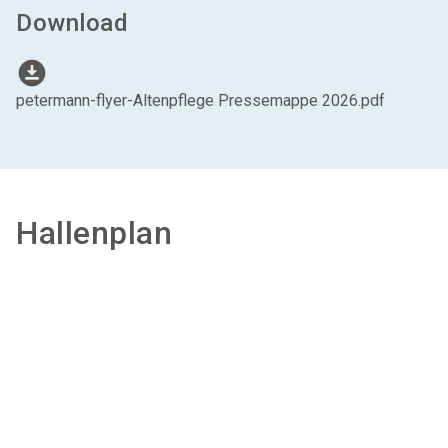
Download
download_for_offline
petermann-flyer-Altenpflege Pressemappe 2026.pdf
Hallenplan