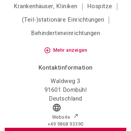
Krankenhäuser, Kliniken
Hospitze
(Teil-)stationäre Einrichtungen
Behinderteneinrichtungen
add_circle_outline
Mehr anzeigen
Kontaktinformation
Waldweg 3
91601
Dombühl
Deutschland
language
Website
+49 9868 93390