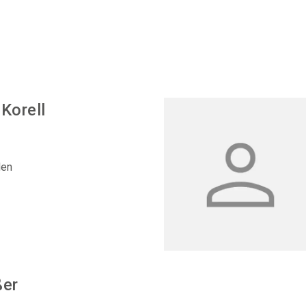
Korell
den
ßer