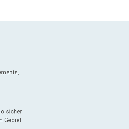
ements,
so sicher
m Gebiet