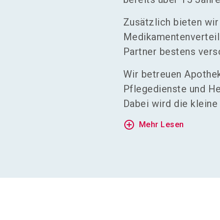
Zusätzlich bieten wi
Medikamentenverteilu
Partner bestens verso
Wir betreuen Apotheke
Pflegedienste und He
Dabei wird die kleine
add_circle_outline
Mehr Lesen