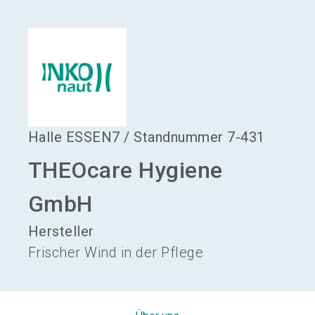
language
Aussteller werden
DE
search
Halle
ESSEN7
/
Standnummer
7-431
THEOcare Hygiene
GmbH
Hersteller
Frischer Wind in der Pflege