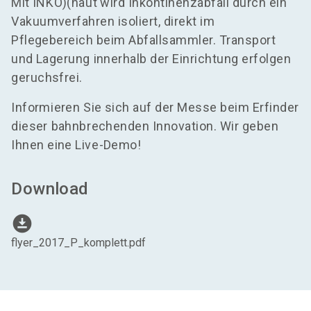
Mit INKO)(naut wird Inkontinenzabfall durch ein
Vakuumverfahren isoliert, direkt im
Pflegebereich beim Abfallsammler. Transport
und Lagerung innerhalb der Einrichtung erfolgen
geruchsfrei.
Informieren Sie sich auf der Messe beim Erfinder
dieser bahnbrechenden Innovation. Wir geben
Ihnen eine Live-Demo!
Download
download_for_offline
flyer_2017_P_komplett.pdf