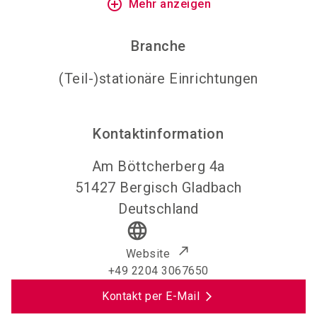
add_circle_outline
Mehr anzeigen
Branche
(Teil-)stationäre Einrichtungen
Kontaktinformation
Am Böttcherberg 4a
51427
Bergisch Gladbach
Deutschland
language
Website
+49 2204 3067650
Kontakt per E-Mail