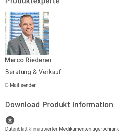
Produktexperte
Marco
Riedener
Beratung & Verkauf
E-Mail senden
Download Produkt Information
download_for_offline
Datenblatt klimatisierter Medikamentenlagerschrank