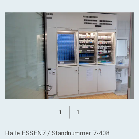
language
Aussteller werden
DE
search
1
1
Halle
ESSEN7
/
Standnummer
7-408