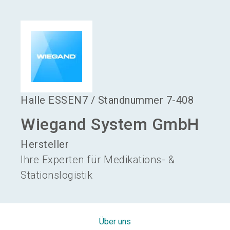
language
Aussteller werden
DE
search
Halle
ESSEN7
/
Standnummer
7-408
Wiegand System GmbH
Hersteller
Ihre Experten für Medikations- &
Stationslogistik
Über uns