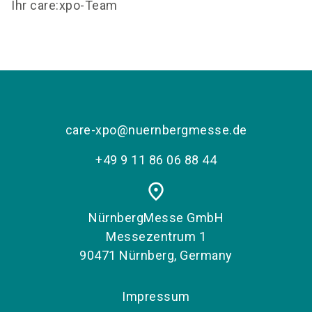
Ihr care:xpo-Team
care-xpo@nuernbergmesse.de
+49 9 11 86 06 88 44
place
NürnbergMesse GmbH
Messezentrum 1
90471 Nürnberg, Germany
Impressum