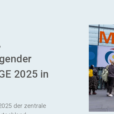
,
ugender
GE 2025 in
025 der zentrale