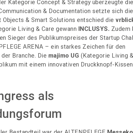
der Kategorie Concept & Strategy überzeugte di
n Communication & Documentation setzte sich di
 Objects & Smart Solutions entschied die
vrbli
tegorie Living & Care gewann
INCLUSYS.
Zudem 
en Sieger des Publikumspreises der Startup Cha
PFLEGE ARENA – ein starkes Zeichen für den
n der Branche. Die
majimo UG
(Kategorie Living 
blikum mit einem innovativen Druckknopf-Kissen
gress als
ldungsforum
raler Bestandteil war der ALTENPFLEGE
Messeko