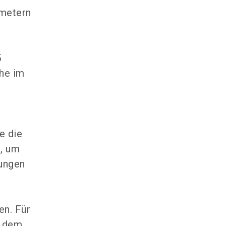
tmetern
5
che im
e die
, um
ungen
e
en. Für
n dem