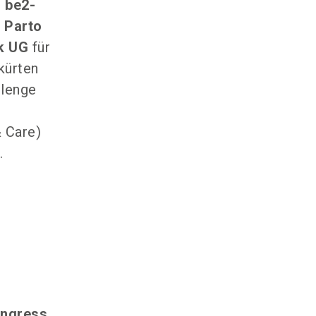
e
be2-
e
Parto
ck UG
für
kürten
llenge
& Care)
.
ngress