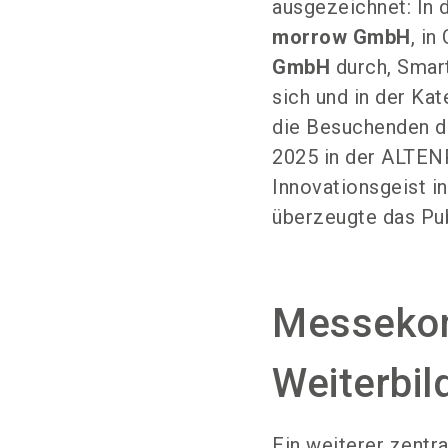
ausgezeichnet: In 
morrow GmbH
, i
GmbH
durch, Smart
sich und in der Ka
die Besuchenden d
2025 in der ALTEN
Innovationsgeist i
überzeugte das Pu
Messekon
Weiterbi
Ein weiterer zent