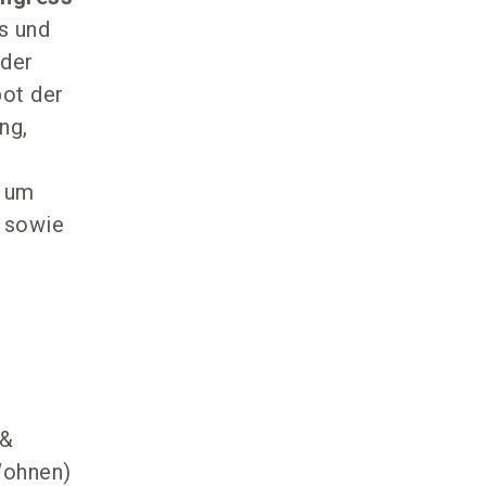
s und
 der
bot der
ng,
d um
g sowie
 &
Wohnen)