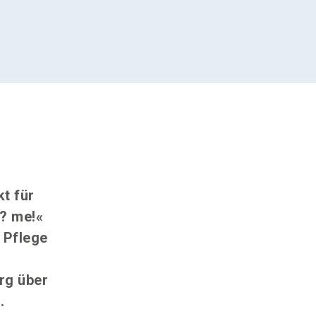
t für
? me!«
 Pflege
rg über
.