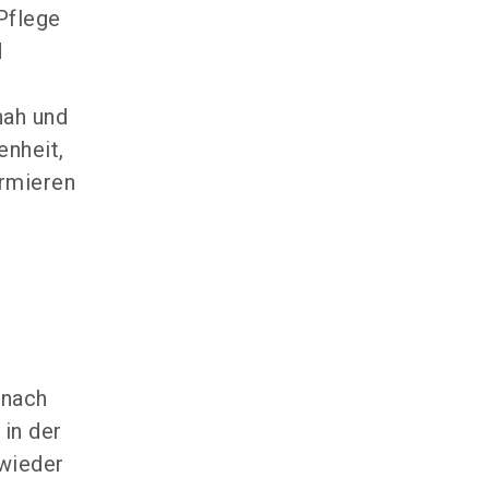
Pflege
d
nah und
enheit,
ormieren
 nach
in der
wieder