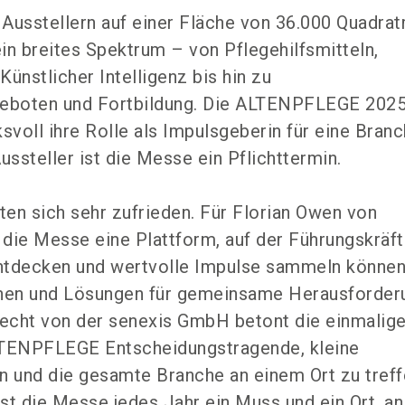
Ausstellern auf einer Fläche von 36.000 Quadra
in breites Spektrum – von Pflegehilfsmitteln,
 Künstlicher Intelligenz bis hin zu
geboten und Fortbildung. Die ALTENPFLEGE 202
svoll ihre Rolle als Impulsgeberin für eine Bran
ussteller ist die Messe ein Pflichttermin.
gten sich sehr zufrieden. Für Florian Owen von
t die Messe eine Plattform, auf der Führungskräft
ntdecken und wertvolle Impulse sammeln können
rnen und Lösungen für gemeinsame Herausforder
Jecht von der senexis GmbH betont die einmalig
LTENPFLEGE Entscheidungstragende, kleine
n und die gesamte Branche an einem Ort zu treff
st die Messe jedes Jahr ein Muss und ein Ort, a