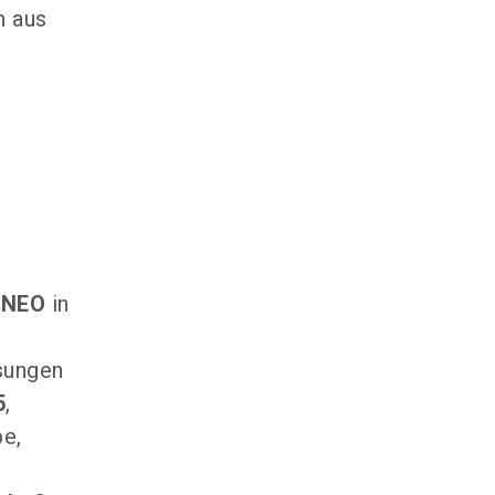
n aus
ENEO
in
sungen
5
,
e,