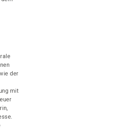
trale
onen
wie der
ung mit
neuer
in,
esse.
e