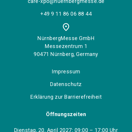
care-xpo@nuernbergmesse.de
+49 9 11 86 06 88 44
place
NürnbergMesse GmbH
Messezentrum 1
90471 Nürnberg, Germany
Impressum
Datenschutz
Erklärung zur Barrierefreiheit
Öffnungszeiten
Dienstag, 20. April 2027: 09:00 – 17:00 Uhr